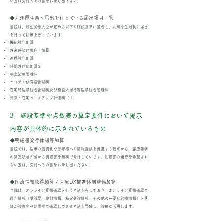
い方は受付へその旨をお申し出下さい。
◆九州厚生局へ届出を行っている届出項目一覧
当院は、厚生労働大臣が定める以下の施設基準に適合し、九州厚生局長に届出
を行って診療を行っています。
機能強化加算
外来感染対策向上加算
連携強化加算
時間外対応加算３
喘息治療管理料
ニコチン依存症管理料
在宅時医学総合管理料及び施設入居時等医学総合管理料
外来・在宅ベースアップ評価料（Ⅰ）
3．施設基準や点数表の算定要件において掲示
内容が具体的に示されているもの
◆明細書発行体制等加算
当院では、医療の透明化や患者様への情報提供を推進する観点から、診療報酬
の算定項目が分かる明細書を無料で発行しています。明細書の発行を希望され
ない方は、受付へその旨をお申し出ください。
◆医療情報取得加算 / 医療DX推進体制整備加算
当院は、オンライン資格確認を行う体制を有しており、オンライン資格確認で
得た情報（受診歴、薬剤情報、特定健診情報、その他の必要な診療情報）を医
師が診察室や処置室で確認しできる体制を整備し、診療に活用します。