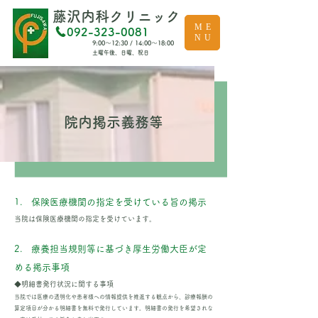
​藤沢内科クリニック
ME
092-323-0081
NU
診療時間
​9:00～12:30 / 14:00～18:00
休診日
​土曜午後、日曜、祝日
院内掲示義務等
1.
保険医療機関の指定を受けて
いる
旨の掲示
当院は保険医療機関の指定を受けています。
2. 療養担当規則等に基づき厚生労働大臣が定
める掲示事項
◆明細書発行状況に関する事項
当院では医療の透明化や患者様への情報提供を推進する観点から、診療報酬の
算定項目が分かる明細書を無料で発行しています。明細書の発行を希望されな