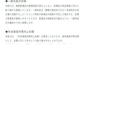
◆一般名処方加算
当院では、後発医薬品の使用促進を図るとともに、医薬品の安定供給に向けた
取り組みを実施しています。一般名処方（薬剤の商品名ではなく有効成分を処
方箋に記載すること）によって特定の医薬品の供給が不足した場合でも、必要
な医薬品が提供しやすくなります。医薬品の供給状況を踏まえつつ、一般名処
方の趣旨を十分に説明します。
◆外来感染対策向上加算
当院では、「外来感染対策向上加算」を算定しております。院内感染予防対策
として、必要に応じて次のような取り組みを行っております。
感染防止対策チームを設置し、感染防止対策に関する事項を検討します。ま
た、全職員でクリニック全体の感染防止対策の実務を行います。
院内感染対策の基本的考え方や関連知識の習得を目的に、研修会を年2回実施
します。
感染性の高い疾患（インフルエンザや新型コロナウイルス感染症など）が疑わ
れる場合は、一般診療の方と導線を分けた診療スペースを確保し対応します。
標準的感染予防策を踏まえた院内感染対策マニュアルを作成し、全職員がそれ
に沿って院内感染対策を推進していきます。
院内感染が発生又は疑われる場合は、職員は速やかに院長に報告を行い対応し
ます。また、院内のみでの対応が困難な事態が発生した場合、保健所や専門機
関と速やかに連携し対応します。
感染症の流行に関して、ポスター等の掲示物で情報提供を行います。また、あ
わせて感染防止の意義、手洗い、マスクの着用などについて理解とご協力をお
願いします。
感染対策に関して基幹病院と連携体制を構築し、定期的に必要な情報提供やア
ドバイスを受け、院内感染対策の向上に努めます。